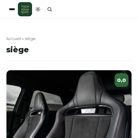
Aller
au
contenu
Accueil
»
siège
siège
0,0