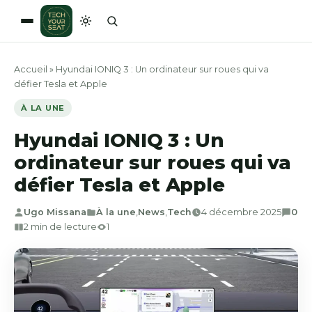
Aller
au
contenu
Accueil
»
Hyundai IONIQ 3 : Un ordinateur sur roues qui va
défier Tesla et Apple
À LA UNE
Hyundai IONIQ 3 : Un
ordinateur sur roues qui va
défier Tesla et Apple
Ugo Missana
À la une
,
News
,
Tech
4 décembre 2025
0
2 min de lecture
1