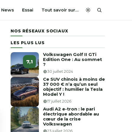
News
Essai
Tout savoir sur…
NOS RÉSEAUX SOCIAUX
LES PLUS LUS
Volkswagen Golf II GTi
Edition One : Au sommet
7,1
?
30 juillet 2024
Ce SUV chinois à moins de
37 000 € n’a qu’un seul
objectif : humilier la Tesla
Model Y !
17 juillet 2026
Audi A2 e-tron : le pari
électrique abordable au
cœur de la crise
Volkswagen
23 juillet 2026