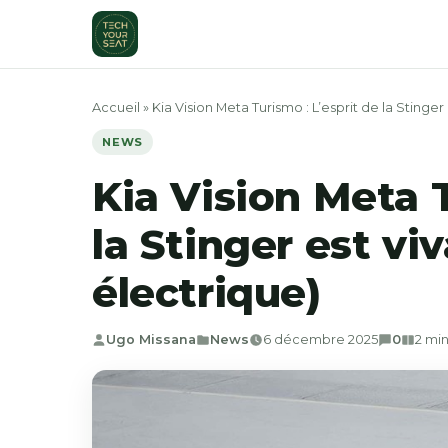
Aller
au
contenu
Accueil
»
Kia Vision Meta Turismo : L’esprit de la Stinger e
NEWS
Kia Vision Meta T
la Stinger est viv
électrique)
Ugo Missana
News
6 décembre 2025
0
2 min